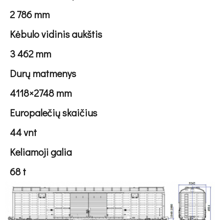
2 786 mm
Kėbulo vidinis aukštis
3 462 mm
Durų matmenys
4118×2748 mm
Europalečių skaičius
44 vnt
Keliamoji galia
68 t