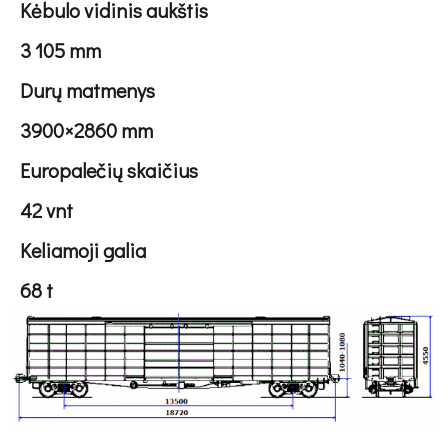
Kėbulo vidinis aukštis
3 105 mm
Durų matmenys
3900×2860 mm
Europalečių skaičius
42 vnt
Keliamoji galia
68 t