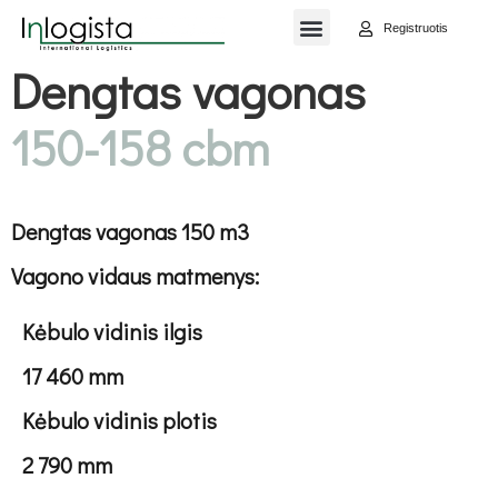
ES PROJEKTAI
Registruotis
Dengtas vagonas
150-158 cbm
Dengtas vagonas 150 m3
Vagono vidaus matmenys:
Kėbulo vidinis ilgis
17 460 mm
Kėbulo vidinis plotis
2 790 mm